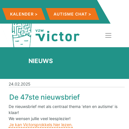
KALENDER >
AUTISME CHAT >
NIEUWS
24.02.2025
De 47ste nieuwsbrief
De nieuwsbrief met als centraal thema ‘eten en autisme’ is
klaar!
We wensen jullie veel leesplezier!
Je kan Victorsprokkels hier lezen.