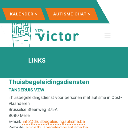
KALENDER >
AUTISME CHAT >
LINKS
Thuisbegeleidingsdiensten
TANDERUIS VZW
Thuisbegeleidingsdienst voor personen met autisme in Oost-
Vlaanderen
Brusselse Steenweg 375A
9090 Melle
E-mail:
info@thuisbegeleidingautisme.be
Website:
www.thuisbegeleidingautisme.be