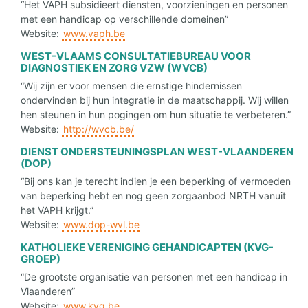
“Het VAPH subsidieert diensten, voorzieningen en personen
met een handicap op verschillende domeinen”
Website:
www.vaph.be
WEST-VLAAMS CONSULTATIEBUREAU VOOR
DIAGNOSTIEK EN ZORG VZW (WVCB)
“Wij zijn er voor mensen die ernstige hindernissen
ondervinden bij hun integratie in de maatschappij. Wij willen
hen steunen in hun pogingen om hun situatie te verbeteren.”
Website:
http://wvcb.be/
DIENST ONDERSTEUNINGSPLAN WEST-VLAANDEREN
(DOP)
“Bij ons kan je terecht indien je een beperking of vermoeden
van beperking hebt en nog geen zorgaanbod NRTH vanuit
het VAPH krijgt.”
Website:
www.dop-wvl.be
KATHOLIEKE VERENIGING GEHANDICAPTEN (KVG-
GROEP)
“De grootste organisatie van personen met een handicap in
Vlaanderen”
Website:
www.kvg.be