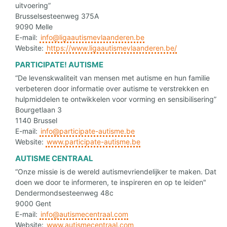
uitvoering”
Brusselsesteenweg 375A
9090 Melle
E-mail:
info@ligaautismevlaanderen.be
Website:
https://www.ligaautismevlaanderen.be/
PARTICIPATE! AUTISME
“De levenskwaliteit van mensen met autisme en hun familie
verbeteren door informatie over autisme te verstrekken en
hulpmiddelen te ontwikkelen voor vorming en sensibilisering”
Bourgetlaan 3
1140 Brussel
E-mail:
info@participate-autisme.be
Website:
www.participate-autisme.be
AUTISME CENTRAAL
“Onze missie is de wereld autismevriendelijker te maken. Dat
doen we door te informeren, te inspireren en op te leiden"
Dendermondsesteenweg 48c
9000 Gent
E-mail:
info@autismecentraal.com
Website:
www.autismecentraal.com