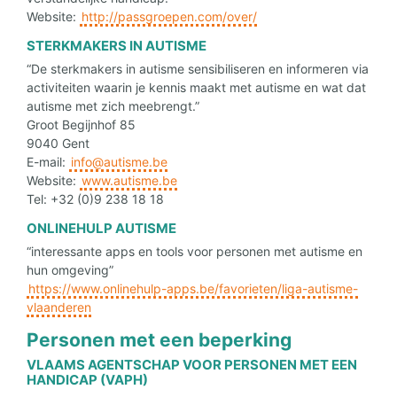
Website:
http://passgroepen.com/over/
STERKMAKERS IN AUTISME
“De sterkmakers in autisme sensibiliseren en informeren via
activiteiten waarin je kennis maakt met autisme en wat dat
autisme met zich meebrengt.”
Groot Begijnhof 85
9040 Gent
E-mail:
info@autisme.be
Website:
www.autisme.be
Tel: +32 (0)9 238 18 18
ONLINEHULP AUTISME
“interessante apps en tools voor personen met autisme en
hun omgeving”
https://www.onlinehulp-apps.be/favorieten/liga-autisme-
vlaanderen
Personen met een beperking
VLAAMS AGENTSCHAP VOOR PERSONEN MET EEN
HANDICAP (VAPH)