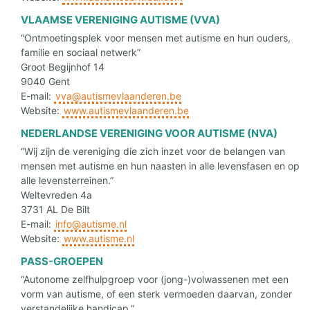
VLAAMSE VERENIGING AUTISME (VVA)
“Ontmoetingsplek voor mensen met autisme en hun ouders,
familie en sociaal netwerk”
Groot Begijnhof 14
9040 Gent
E-mail:
vva@autismevlaanderen.be
Website:
www.autismevlaanderen.be
NEDERLANDSE VERENIGING VOOR AUTISME (NVA)
“Wij zijn de vereniging die zich inzet voor de belangen van
mensen met autisme en hun naasten in alle levensfasen en op
alle levensterreinen.”
Weltevreden 4a
3731 AL De Bilt
E-mail:
info@autisme.nl
Website:
www.autisme.nl
PASS-GROEPEN
“Autonome zelfhulpgroep voor (jong-)volwassenen met een
vorm van autisme, of een sterk vermoeden daarvan, zonder
verstandelijke handicap.”