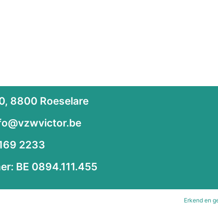
10, 8800 Roeselare
nfo@vzwvictor.be
4169 2233
r: BE 0894.111.455
Erkend en g