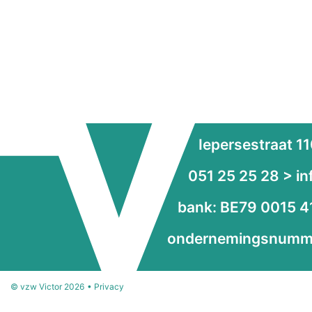
Iepersestraat 1
051 25 25 28 > i
bank: BE79 0015 
ondernemingsnumme
© vzw Victor 2026 •
Privacy